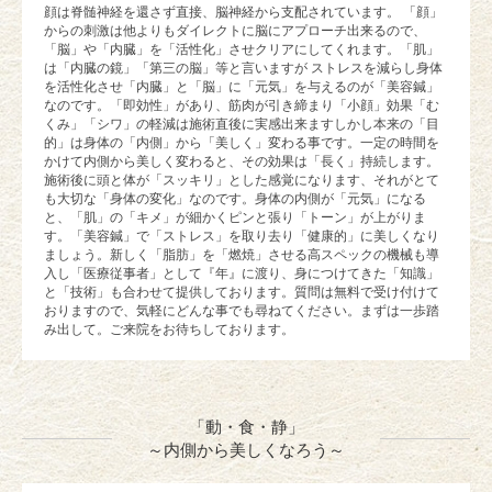
顔は脊髄神経を還さず直接、脳神経から支配されています。 「顔」
からの刺激は他よりもダイレクトに脳にアプローチ出来るので、
「脳」や「内臓」を「活性化」させクリアにしてくれます。「肌」
は「内臓の鏡」「第三の脳」等と言いますが ストレスを減らし身体
を活性化させ「内臓」と「脳」に「元気」を与えるのが「美容鍼」
なのです。「即効性」があり、筋肉が引き締まり「小顔」効果「む
くみ」「シワ」の軽減は施術直後に実感出来ますしかし本来の「目
的」は身体の「内側」から「美しく」変わる事です。一定の時間を
かけて内側から美しく変わると、その効果は「長く」持続します。
施術後に頭と体が「スッキリ」とした感覚になります、それがとて
も大切な「身体の変化」なのです。身体の内側が「元気」になる
と、「肌」の「キメ」が細かくピンと張り「トーン」が上がりま
す。「美容鍼」で「ストレス」を取り去り「健康的」に美しくなり
ましょう。新しく「脂肪」を「燃焼」させる高スペックの機械も導
入し「医療従事者」として『年』に渡り、身につけてきた「知識」
と「技術」も合わせて提供しております。質問は無料で受け付けて
おりますので、気軽にどんな事でも尋ねてください。まずは一歩踏
み出して。ご来院をお待ちしております。
「動・食・静」
～内側から美しくなろう～